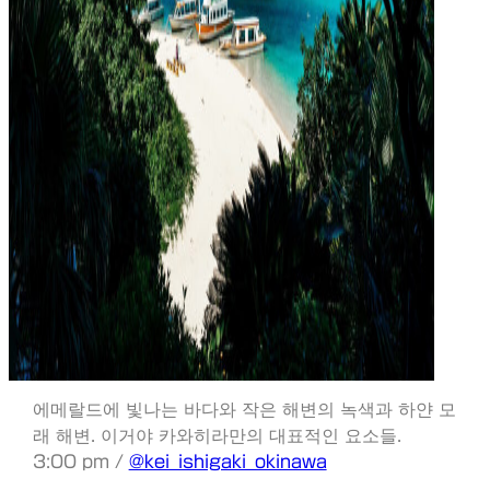
에메랄드에 빛나는 바다와 작은 해변의 녹색과 하얀 모
래 해변. 이거야 카와히라만의 대표적인 요소들.
3:00 pm /
@kei_ishigaki_okinawa