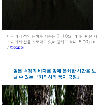
이시가키 섬의 은하수 시즌은 7~10월. 가비라만은 시
가지에서 산을 가로막고 있어 광해도 적다. 8:00 pm
/
@ooppiiiiii
일본 백경의 바다를 앞에 온화한 시간을 보
낼 수 있는 「카와히라 풍치 공원」