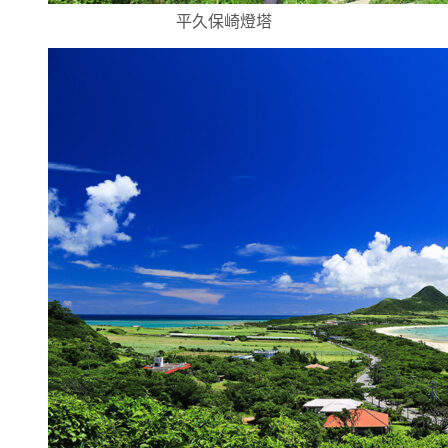
平久保崎燈塔