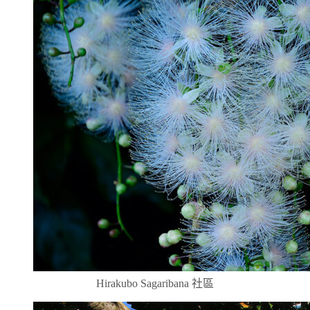
Hirakubo Sagaribana 社區