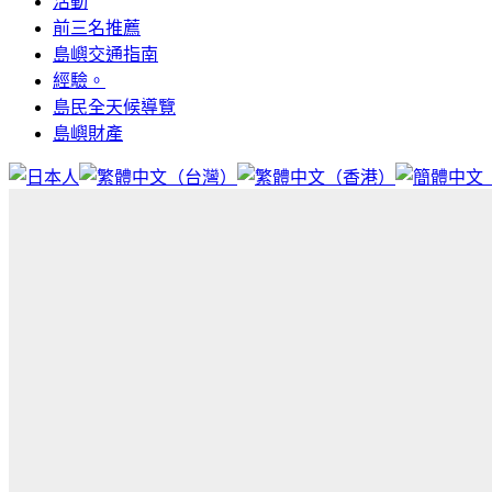
活動
前三名推薦
島嶼交通指南
經驗。
島民全天候導覽
島嶼財產