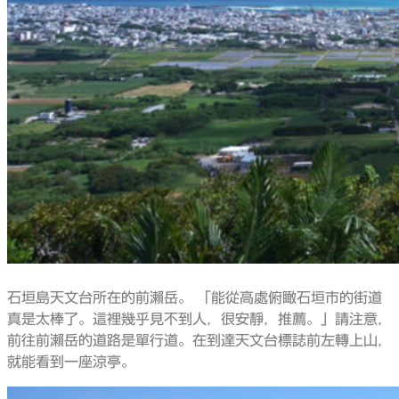
石垣島天文台所在的前瀨岳。 「能從高處俯瞰石垣市的街道
真是太棒了。這裡幾乎見不到人，很安靜，推薦。」請注意，
前往前瀨岳的道路是單行道。在到達天文台標誌前左轉上山，
就能看到一座涼亭。