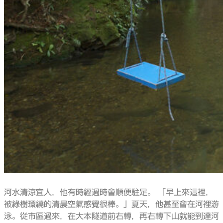
河水清涼宜人，他有時經過時會順便駐足。 「早上來這裡，
被綠樹環繞的清晨空氣感覺很棒。」夏天，他甚至會在河裡游
泳。從市區過來，在大本隧道前右轉，再右轉下山就能到達河