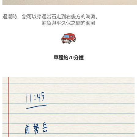
退潮時，您可以穿過岩石走到右後方的海灘。
鯨魚與平久保之間的海灘
車程約70分鐘